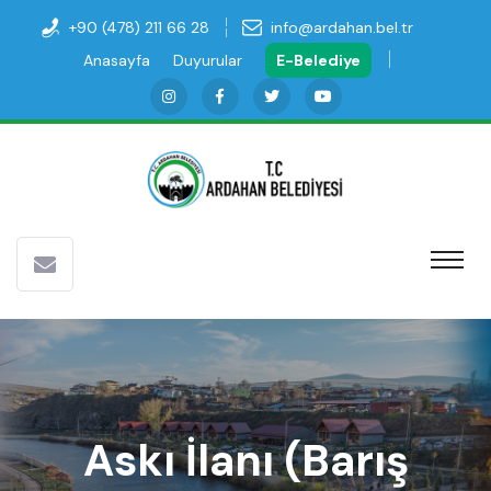
+90 (478) 211 66 28
info@ardahan.bel.tr
Anasayfa
Duyurular
E-Belediye
Askı İlanı (Barış