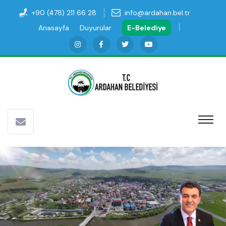
+90 (478) 211 66 28
info@ardahan.bel.tr
Anasayfa
Duyurular
E-Belediye