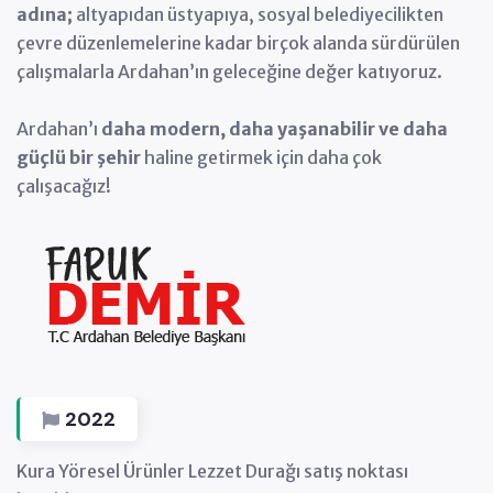
adına;
altyapıdan üstyapıya, sosyal belediyecilikten
Atık Su Arıtma Tesisi projesi tamamlandı.
çevre düzenlemelerine kadar birçok alanda sürdürülen
çalışmalarla Ardahan’ın geleceğine değer katıyoruz.
2020
Ardahan’ı
daha modern, daha yaşanabilir ve daha
güçlü bir şehir
haline getirmek için daha çok
Kent merkezi ana cadde ve sokaklara 8km sıcak asfalt
çalışacağız!
döküldü.
2021
Tekstil fabrikası ile istihdama katkı sağlandı.
Et Ürünleri Paketleme Tesisi kuruldu.
Bungalov Evler Kura Yaşam Vadisi projesi tamamlandı.
2022
Kura Yöresel Ürünler Lezzet Durağı satış noktası