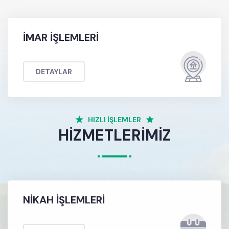
Nuri Vatan Kültür Merkezi açıldı.
Sanat Kafe açıldı.
İMAR İŞLEMLERİ
2019
DETAYLAR
Atık Su Arıtma Tesisi projesi tamamlandı.
2020
HIZLI İŞLEMLER
HİZMETLERİMİZ
Kent merkezi ana cadde ve sokaklara 8km sıcak asfalt
döküldü.
2021
NİKAH İŞLEMLERİ
Tekstil fabrikası ile istihdama katkı sağlandı.
Et Ürünleri Paketleme Tesisi kuruldu.