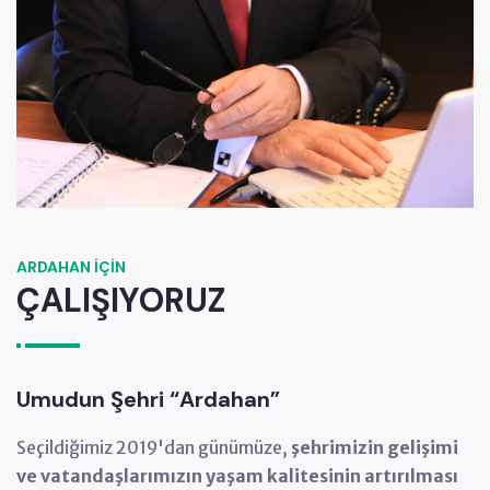
2023
Toplu taşıma hatları optimize edildi.
Çocuklarımız için yeni mahalle parkları yapıldı ve
mevcutlar yenilendi.
2024
Kitap Kafe açıldı.
Mahalle Tazi Evleri kuruldu.
ARDAHAN İÇİN
ÇALIŞIYORUZ
2025
Nuri Vatan Kültür Merkezi açıldı.
Sanat Kafe açıldı.
Umudun Şehri “Ardahan”
Seçildiğimiz 2019'dan günümüze,
şehrimizin gelişimi
2019
ve vatandaşlarımızın yaşam kalitesinin artırılması