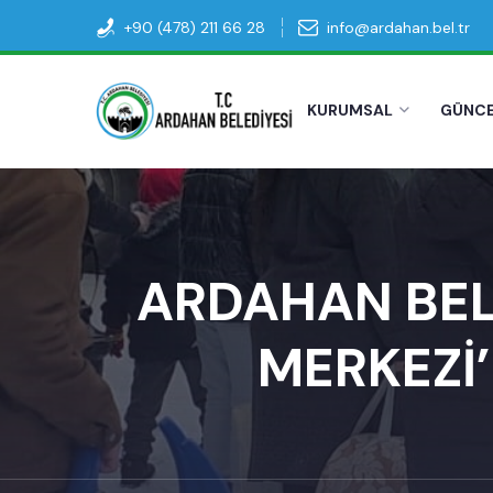
+90 (478) 211 66 28
info@ardahan.bel.tr
KURUMSAL
GÜNC
ARDAHAN BEL
MERKEZİ’