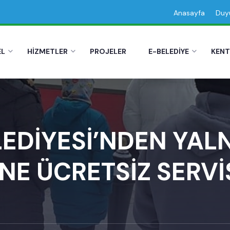
Anasayfa
Duyu
EL
HİZMETLER
PROJELER
E-BELEDİYE
KENT
EDİYESİ’NDEN YAL
NE ÜCRETSİZ SERVİ