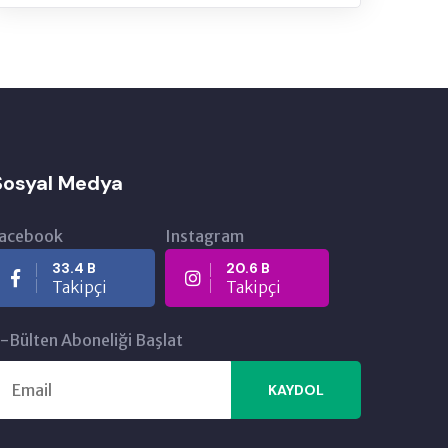
Sosyal Medya
acebook
Instagram
33.4 B
20.6 B
Takipçi
Takipçi
30 Temmuz 2026
-Bülten Aboneliği Başlat
ulaması Askı
Çıldır Güneş Enerji Santrali ve Elek
KAYDOL
Depolama Tesisi Projesi Toplantı T