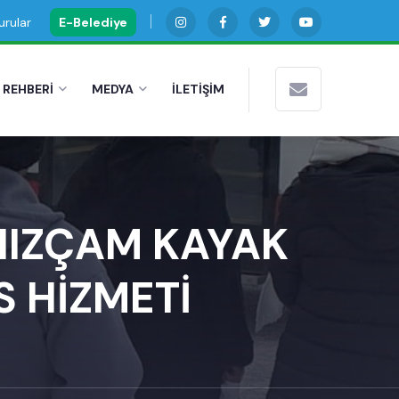
rular
E-Belediye
 REHBERİ
MEDYA
İLETİŞİM
NIZÇAM KAYAK
S HİZMETİ