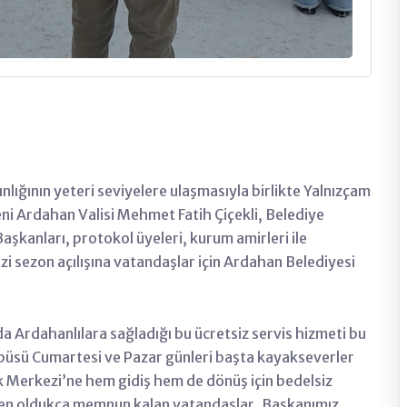
ınlığının yeteri seviyelere ulaşmasıyla birlikte Yalnızçam
eni Ardahan Valisi Mehmet Fatih Çiçekli, Belediye
şkanları, protokol üyeleri, kurum amirleri ile
i sezon açılışına vatandaşlar için Ardahan Belediyesi
a Ardahanlılara sağladığı bu ücretsiz servis hizmeti bu
obüsü Cumartesi ve Pazar günleri başta kayakseverler
 Merkezi’ne hem gidiş hem de dönüş için bedelsiz
nden oldukça memnun kalan vatandaşlar, Başkanımız