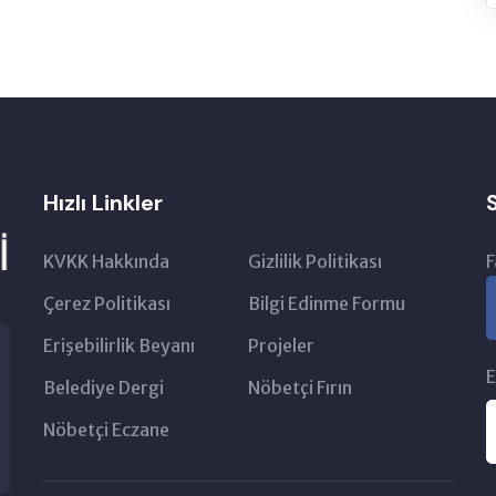
Hızlı Linkler
KVKK Hakkında
Gizlilik Politikası
F
Çerez Politikası
Bilgi Edinme Formu
Erişebilirlik Beyanı
Projeler
30 Temmuz 2026
E
Belediye Dergi
Nöbetçi Fırın
MAZLAR İHALE İLANI
Karagöl Mahallesi İmar Uyg
Nöbetçi Eczane
İşlemi Hakkında