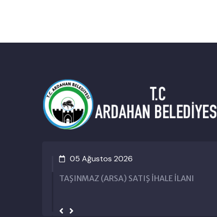
s 2026
31 Temmuz 2026
SA) SATIŞ İHALE İLANI
ARSA VASIFLI TAŞIN