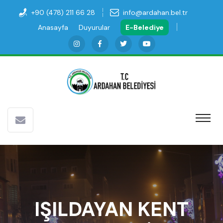
+90 (478) 211 66 28
info@ardahan.bel.tr
Anasayfa
Duyurular
E-Belediye
IŞILDAYAN KENT