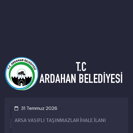
1 Temmuz 2026
3
A VASIFLI TAŞINMAZLAR İHALE İLANI
Kara
Hak